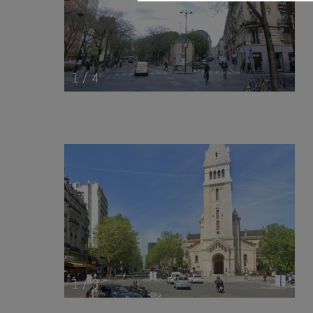
1
/
4
1
/
3