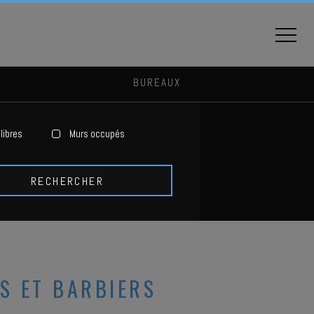
BUREAUX
libres
Murs occupés
RECHERCHER
S ET BARBIERS