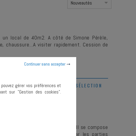
a un local de 40m2. A côté de Simone Pérèle,
le, chaussure...A visiter rapidement. Cession de
Continuer sans accepter
AJOUTER À MA SÉLECTION
s pouvez gérer vos préférences et
ant sur "Gestion des cookies".
ué dans un quartier commerçant. Il se compose
e de 30M2 avec deux entrées par les parties