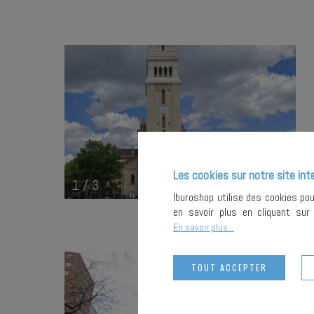
Les cookies sur notre site int
1
/
3
Iburoshop utilise des cookies po
en savoir plus en cliquant su
En savoir plus...
TOUT ACCEPTER