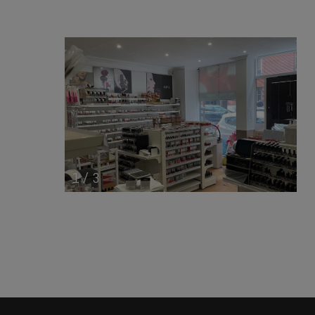
1
/
3