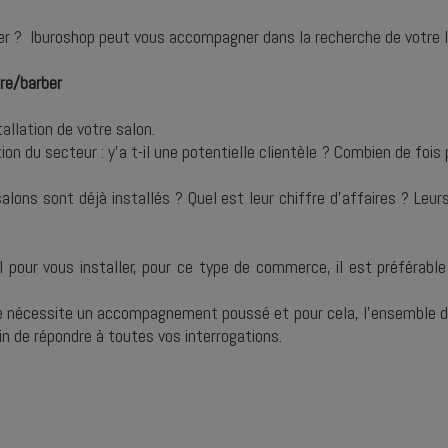
er ? Iburoshop peut vous accompagner dans la recherche de votre loc
ure/barber
allation de votre salon.
u secteur : y’a t-il une potentielle clientèle ? Combien de fois pa
lons sont déjà installés ? Quel est leur chiffre d’affaires ? Leurs
l pour vous installer, pour ce type de commerce, il est préférabl
ue nécessite un accompagnement poussé et pour cela, l’ensemble d
in de répondre à toutes vos interrogations.