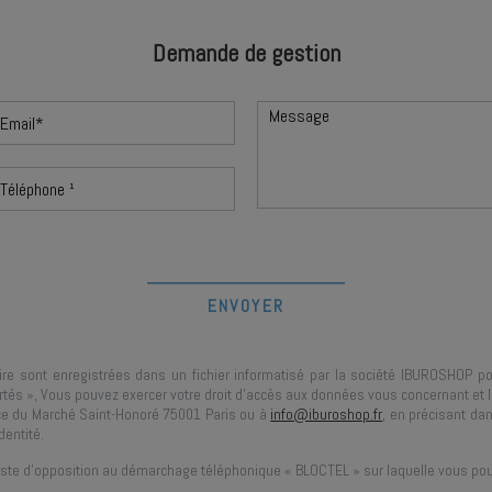
Demande de gestion
ire sont enregistrées dans un fichier informatisé par la société
IBUROSHOP
po
rtés », Vous pouvez exercer votre droit d'accès aux données vous concernant et les
ce du Marché Saint-Honoré 75001 Paris
ou à
info@iburoshop.fr
, en précisant dan
dentité.
liste d’opposition au démarchage téléphonique « BLOCTEL » sur laquelle vous pou