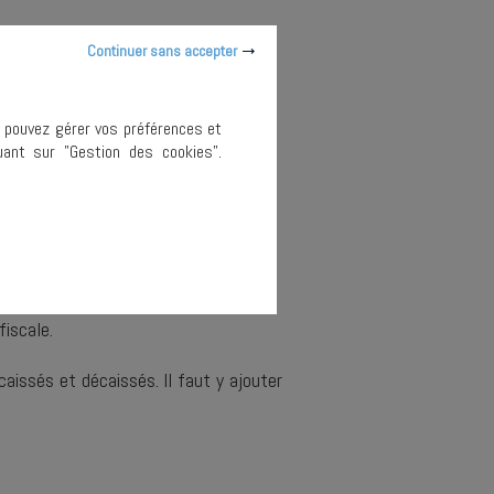
Continuer sans accepter
s pouvez gérer vos préférences et
ant sur "Gestion des cookies".
déspécialisation du bail….
fiscale.
aissés et décaissés. Il faut y ajouter