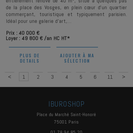
entièrement rénové de 40 m², situé à quelques pas
de la place des Vosges, en plein cœur d’un quartier
commerçant, touristique et typiquement parisien.
Idéal pour une galerie d’art,…
Prix : 40 000 €
Loyer : 49 800 € /an HC HT*
PLUS DE
AJOUTER À MA
DETAILS
SÉLECTION
<
1
2
3
4
5
6
11
>
IBUROSHOP
Place du Marché Saint-Honoré
75001
Paris
01 78 94 85 20