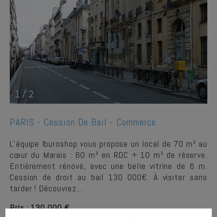
1
/
2
PARIS -
Cession De Bail - Commerce
L’équipe Iburoshop vous propose un local de 70 m² au
cœur du Marais : 60 m² en RDC + 10 m² de réserve.
Entièrement rénové, avec une belle vitrine de 6 m.
Cession de droit au bail 130 000€. À visiter sans
tarder ! Découvrez…
Prix : 130 000 €
Loyer : 39 600 € /an HC HT*