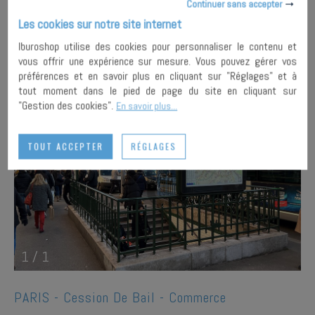
Continuer sans accepter
Les cookies sur notre site internet
PLUS DE
AJOUTER À MA
Iburoshop utilise des cookies pour personnaliser le contenu et
DETAILS
SÉLECTION
vous offrir une expérience sur mesure. Vous pouvez gérer vos
préférences et en savoir plus en cliquant sur "Réglages" et à
tout moment dans le pied de page du site en cliquant sur
"Gestion des cookies".
En savoir plus...
TOUT ACCEPTER
RÉGLAGES
1
/
1
PARIS -
Cession De Bail - Commerce