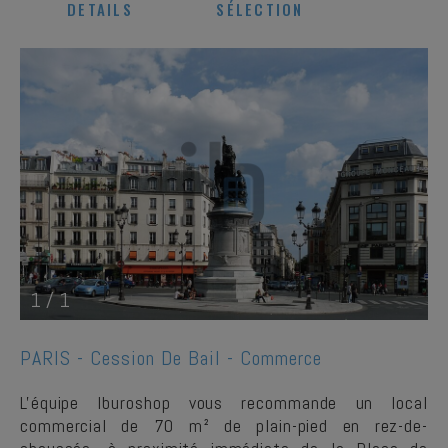
DETAILS
SÉLECTION
1
/
1
PARIS -
Cession De Bail - Commerce
L'équipe Iburoshop vous recommande un local
commercial de 70 m² de plain-pied en rez-de-