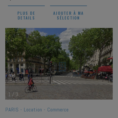
PLUS DE
AJOUTER À MA
DETAILS
SÉLECTION
1
/
3
PARIS -
Location - Commerce