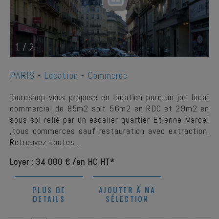
1
/
2
PARIS -
Location - Commerce
Iburoshop vous propose en location pure un joli local
commercial de 85m2 soit 56m2 en RDC et 29m2 en
sous-sol relié par un escalier quartier Etienne Marcel
,tous commerces sauf restauration avec extraction.
Retrouvez toutes…
Loyer : 34 000 € /an HC HT*
PLUS DE
AJOUTER À MA
DETAILS
SÉLECTION