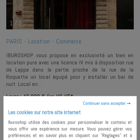
1
/
2
PARIS -
Location - Commerce
IBUROSHOP vous propose en exclusivité un bien en
location pure avec une licence IV mis à disposition rue
de Lappe dans la partie proche de la rue de la
Roquette un local équipé pour y installer un bar de
nuit. Local en…
Loyer : 42 000 € /an HC HT*
Continuer sans accepter
Les cookies sur notre site internet
PLUS DE
AJOUTER À MA
DETAILS
SÉLECTION
Iburoshop utilise des cookies pour personnaliser le contenu et
vous offrir une expérience sur mesure. Vous pouvez gérer vos
préférences et en savoir plus en cliquant sur "Réglages" et à