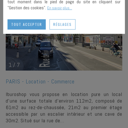
tout moment dans le pied de page du site en cliquant sur
"Gestion des cookies".
En savoir plus...
TOUT ACCEPTER
RÉGLAGES
1
/
7
PARIS -
Location - Commerce
Iburoshop vous propose en location pure un local
d'une surface totale d'environ 112m2, composé de
61m2 au rez-de-chaussée, 21m2 au premier étage
accessible par un escalier intérieur et une cave de
30m2. Situé sur la rue de…