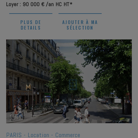
Loyer : 90 000 € /an HC HT*
PLUS DE
AJOUTER À MA
DETAILS
SÉLECTION
1
/
6
PARIS -
Location - Commerce