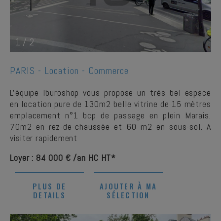
1
/
2
PARIS -
Location - Commerce
L'équipe Iburoshop vous propose un très bel espace
en location pure de 130m2 belle vitrine de 15 mètres
emplacement n°1 bcp de passage en plein Marais.
70m2 en rez-de-chaussée et 60 m2 en sous-sol. A
visiter rapidement
Loyer : 84 000 € /an HC HT*
PLUS DE
AJOUTER À MA
DETAILS
SÉLECTION