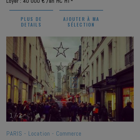
Loyer : 40 000 € /an HC HT*
PLUS DE
AJOUTER À MA
DETAILS
SÉLECTION
1
/
2
PARIS -
Location - Commerce