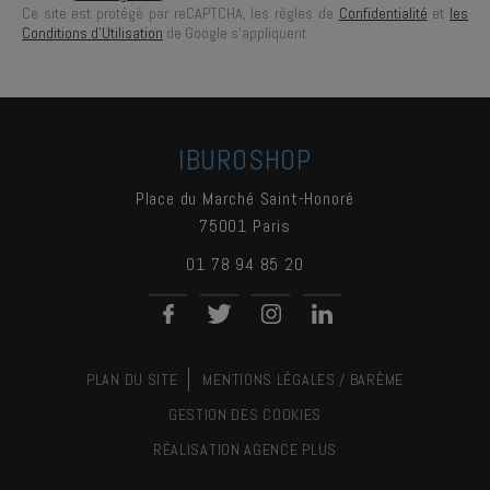
Ce site est protégé par reCAPTCHA, les règles de
Confidentialité
et
les
Conditions d'Utilisation
de Google s'appliquent.
IBUROSHOP
Place du Marché Saint-Honoré
75001
Paris
01 78 94 85 20
PLAN DU SITE
MENTIONS LÉGALES / BARÈME
GESTION DES COOKIES
RÉALISATION
AGENCE PLUS