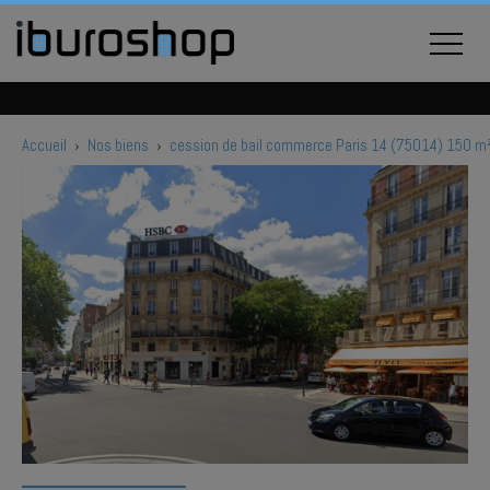
Accueil
›
Nos biens
›
cession de bail commerce Paris 14 (75014) 150 m