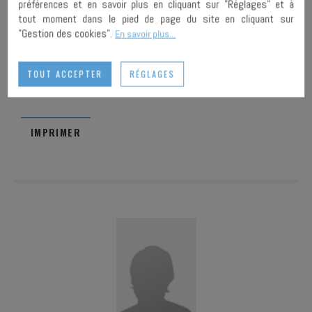
préférences et en savoir plus en cliquant sur "Réglages" et à
Emplacement :
numéro 1
tout moment dans le pied de page du site en cliquant sur
"Gestion des cookies".
En savoir plus...
AJOUTER À
MA
ENVOYER À
TOUT ACCEPTER
RÉGLAGES
SÉLECTION
UN AMI
PARTAGER
IMPRIMER