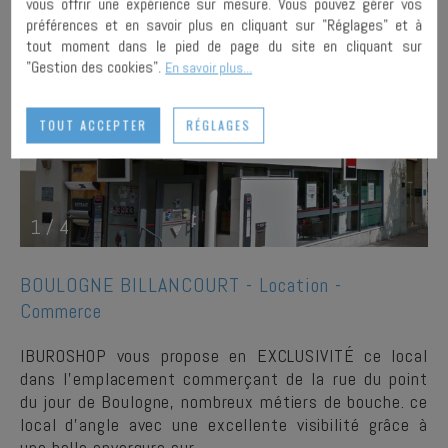
vous offrir une expérience sur mesure. Vous pouvez gérer vos
préférences et en savoir plus en cliquant sur "Réglages" et à
tout moment dans le pied de page du site en cliquant sur
"Gestion des cookies".
En savoir plus...
TOUT ACCEPTER
RÉGLAGES
1
/
4
BOULOGNE BILLANCOURT -
Location -
Commerce
IBUROSHOP vous propose en EXCLUSIVITÉ ce local
dans l'emplacement commerçant de la rue du point
du jour de Boulogne, nombreux métiers de bouche. ce
local d'angle avec une excellente visibilité grâce à
une belle envergure sur…