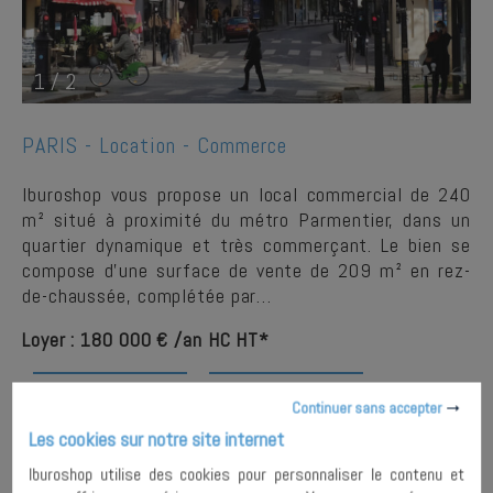
1
/
2
PARIS -
Location - Commerce
Iburoshop vous propose un local commercial de 240
m² situé à proximité du métro Parmentier, dans un
quartier dynamique et très commerçant. Le bien se
compose d’une surface de vente de 209 m² en rez-
de-chaussée, complétée par…
Loyer : 180 000 € /an HC HT*
PLUS DE
AJOUTER À MA
Continuer sans accepter
DETAILS
SÉLECTION
Les cookies sur notre site internet
Iburoshop utilise des cookies pour personnaliser le contenu et