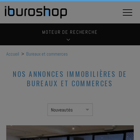
MOTEUR DE RECHERCHE
Accueil
>
Bureaux et commerces
NOS ANNONCES IMMOBILIÈRES DE
BUREAUX ET COMMERCES