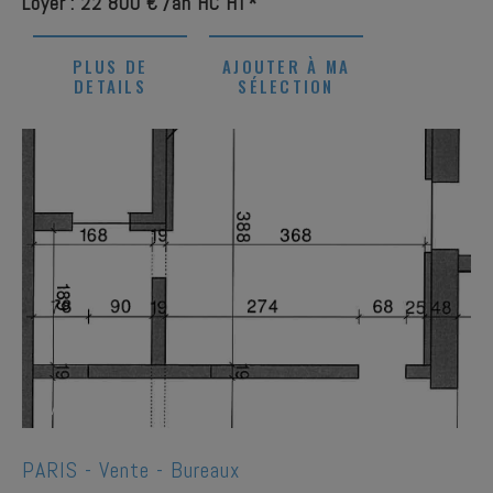
Loyer : 22 800 € /an HC HT*
PLUS DE
AJOUTER À MA
DETAILS
SÉLECTION
1
/
4
PARIS -
Vente - Bureaux