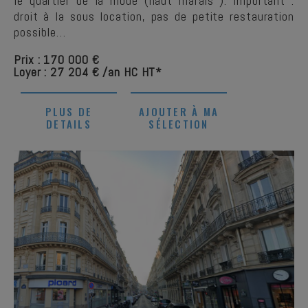
le quartier de la mode (haut marais ). Important :
droit à la sous location, pas de petite restauration
possible…
Prix : 170 000 €
Loyer : 27 204 € /an HC HT*
PLUS DE
AJOUTER À MA
DETAILS
SÉLECTION