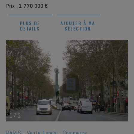
Prix : 1 770 000 €
PLUS DE
AJOUTER À MA
DETAILS
SÉLECTION
1
/
2
PARIS -
Vente Fonds - Commerce