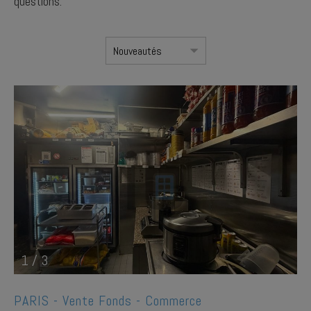
questions.
1
/
3
PARIS -
Vente Fonds - Commerce