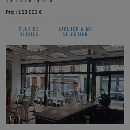
assises ainsi qu'un bar…
Prix : 168 000 €
PLUS DE
AJOUTER À MA
DETAILS
SÉLECTION
1
/
8