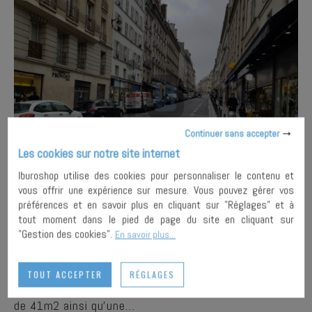
Continuer sans accepter
Les cookies sur notre site internet
1
/
3
Iburoshop utilise des cookies pour personnaliser le contenu et
vous offrir une expérience sur mesure. Vous pouvez gérer vos
préférences et en savoir plus en cliquant sur "Réglages" et à
PARIS -
Vente Fonds - Commerce
tout moment dans le pied de page du site en cliquant sur
"Gestion des cookies".
En savoir plus...
Iburoshop vous propose la cession d'un fonds de
commerce d'un établissement de restauration rapide
sans extraction. Situé sur la rue Notre Dame de
TOUT ACCEPTER
RÉGLAGES
Lorette, le local est composé d'un rez-de-chaussée
de 41m2 ainsi qu'une…