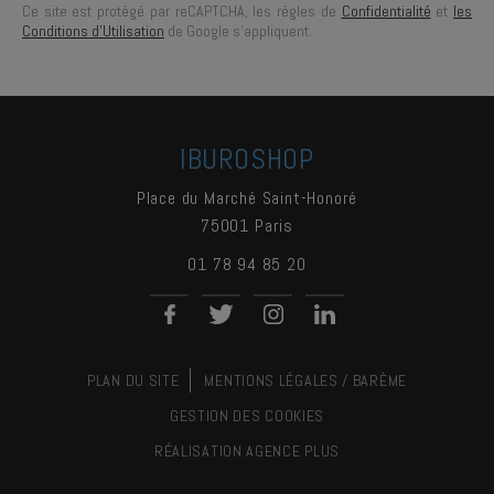
Ce site est protégé par reCAPTCHA, les règles de
Confidentialité
et
les
Conditions d'Utilisation
de Google s'appliquent.
IBUROSHOP
Place du Marché Saint-Honoré
75001
Paris
01 78 94 85 20
PLAN DU SITE
MENTIONS LÉGALES / BARÈME
GESTION DES COOKIES
RÉALISATION
AGENCE PLUS