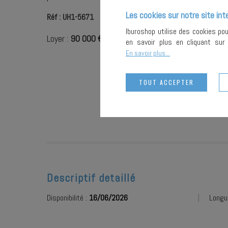
Les cookies sur notre site int
Réf : UH1-5671
Iburoshop utilise des cookies po
Loyer :
90 000 € /an HC HT*
en savoir plus en cliquant su
En savoir plus...
TOUT ACCEPTER
Descriptif detaillé
Disponibilité :
16/06/2026
Longu