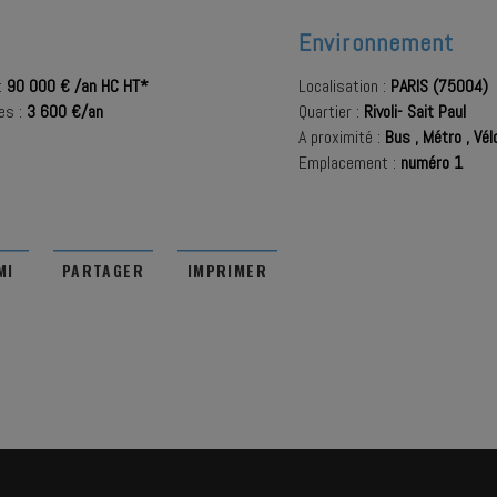
Environnement
:
90 000 € /an HC HT*
Localisation :
PARIS (75004)
es :
3 600 €/an
Quartier :
Rivoli- Sait Paul
A proximité :
Bus
,
Métro
,
Vélo
Emplacement :
numéro 1
MI
PARTAGER
IMPRIMER