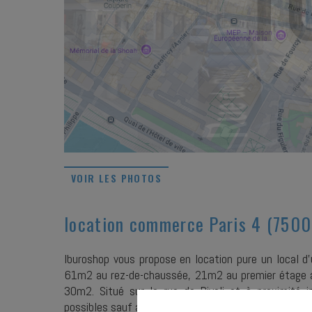
VOIR LES PHOTOS
location commerce Paris 4 (7500
Iburoshop vous propose en location pure un local 
61m2 au rez-de-chaussée, 21m2 au premier étage acc
30m2. Situé sur la rue de Rivoli et à proximité 
possibles sauf alimentaire. A visiter rapidement.