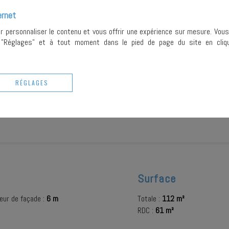
votre dem
ernet
pouvez exe
rectifier e
ur personnaliser le contenu et vous offrir une expérience sur mesure. Vou
Place du 
r "Réglages" et à tout moment dans le pied de page du site en cliqu
précisant 
copie de vo
¹ Nous v
démarcha
inscrire (
b
RÉGLAGES
Ce site e
Conditions
Surface
eur de façade :
6 m
Totale :
112 m²
RDC :
61 m²