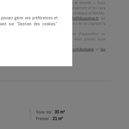
ande. Conformément à la loi « informatique et libertés », Vous
rcer votre droit d'accès aux données vous concernant et les faire
n contactant :
IBUROSHOP
, Correspondant Informatique et libertés,
s pouvez gérer vos préférences et
Marché Saint-Honoré 75001 Paris
ou à
info@iburoshop.fr
, en
ant sur "Gestion des cookies".
dans l’objet du courrier « Droit des personnes » et en joignant la
tre justificatif d’identité.
ous informons de l’existence de la liste d’opposition au
ge téléphonique « BLOCTEL » sur laquelle vous pouvez vous
loctel.gouv.fr
).
st protégé par reCAPTCHA, les règles de
Confidentialité
et
les
 d'Utilisation
de Google s'appliquent.
Sous-sol :
30 m²
Premier :
21 m²