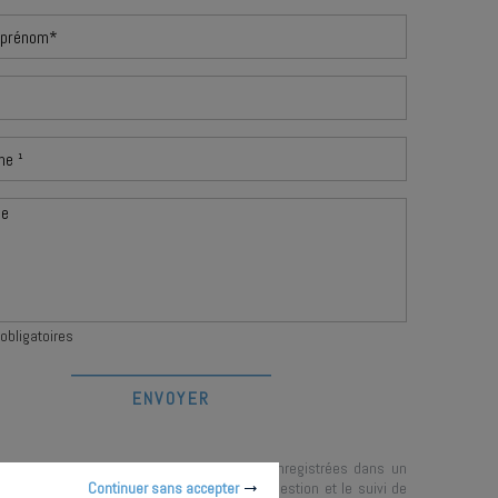
obligatoires
mations recueillies sur ce formulaire sont enregistrées dans un
Continuer sans accepter
formatisé par la société
IBUROSHOP
pour la gestion et le suivi de