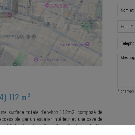
* champs 
4) 112 m²
d'une surface totale d'environ 112m2, composé de
essible par un escalier intérieur et une cave de
immédiate du métro Saint-Paul. Toutes activités
Les infor
fichier in