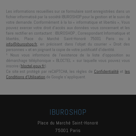
Les informations recueillies sur ce formulaire sont enregistrées dans un
fichier informatisé par la société
IBUROSHOP
pour la gestion et le suivi de
votre demande. Conformément à la loi « informatique et libertés », Vous
pouvez exercer votre droit d'accès aux données vous concernant et les
faire rectifier en contactant :
IBUROSHOP
, Correspondant Informatique et
libertés,
Place du Marché Saint-Honoré 75001 Paris
ou à
info@iburoshop.fr
, en précisant dans l’objet du courrier « Droit des
personnes » et en joignant la copie de votre justificatif d’identité.
¹ Nous vous informons de l’existence de la liste d’opposition au
démarchage téléphonique « BLOCTEL » sur laquelle vous pouvez vous
inscrire (
bloctel.gouv.fr
).
Ce site est protégé par reCAPTCHA, les règles de
Confidentialité
et
les
Conditions d'Utilisation
de Google s'appliquent.
IBUROSHOP
Place du Marché Saint-Honoré
75001
Paris