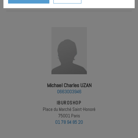
Michael Charles UZAN
0663003946
IBUROSHOP
Place du Marché Saint-Honoré
75001 Paris
01 78 94 85 20