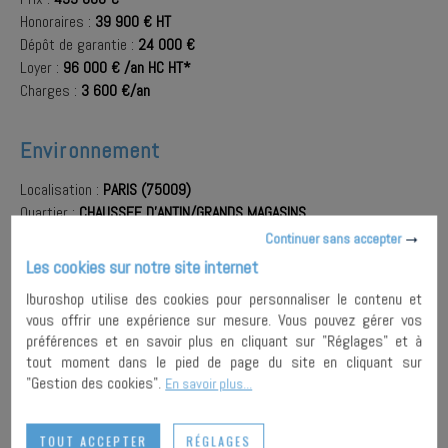
Honoraires :
39 900 € HT
Dépôt de garantie :
24 000 €
Loyer :
96 000 € /an HC HT*
Charges :
3 600 €/an
Environnement
Localisation :
PARIS (75009)
Quartier :
CHAUSSEE D'ANTIN/GRANDS MAGASINS
A proximité :
Bus
,
Métro
,
RER
,
Vélo libre-service
Continuer sans accepter
Les cookies sur notre site internet
Iburoshop utilise des cookies pour personnaliser le contenu et
AJOUTER À
vous offrir une expérience sur mesure. Vous pouvez gérer vos
MA
ENVOYER À
préférences et en savoir plus en cliquant sur "Réglages" et à
SÉLECTION
UN AMI
PARTAGER
tout moment dans le pied de page du site en cliquant sur
"Gestion des cookies".
En savoir plus...
IMPRIMER
TOUT ACCEPTER
RÉGLAGES