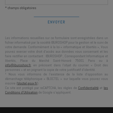
* champs obligatoires
Les informations recueillies sur ce formulaire sont enregistrées dans un
fichier informatisé par la société
IBUROSHOP
pour la gestion et le suivi de
votre demande. Conformément à la loi « informatique et libertés », Vous
pouvez exercer votre droit d'accès aux données vous concernant et les
faire rectifier en contactant :
IBUROSHOP
, Correspondant Informatique et
libertés,
Place du Marché Saint-Honoré 75001 Paris
ou à
info@iburoshop.fr
, en précisant dans l’objet du courrier « Droit des
personnes » et en joignant la copie de votre justificatif d’identité.
¹ Nous vous informons de l’existence de la liste d’opposition au
démarchage téléphonique « BLOCTEL » sur laquelle vous pouvez vous
inscrire (
bloctel.gouv.fr
).
Ce site est protégé par reCAPTCHA, les règles de
Confidentialité
et
les
Conditions d'Utilisation
de Google s'appliquent.