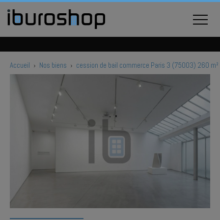
Accueil
›
Nos biens
›
cession de bail commerce Paris 3 (75003) 260 m²