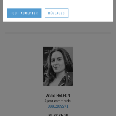
TOUT ACCEPTER
RÉGLAGES
IMPRIMER
Anais HALFON
Agent commercial
0661209271
IBUROSHOP