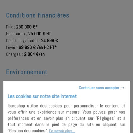
Conditions financières
Prix :
250 000 €*
Honoraires :
25 000 € HT
Dépôt de garantie :
24 999 €
Loyer :
99 996 € /an HC HT*
Charges :
2 004 €/an
Environnement
Localisation :
PARIS (75003)
Continuer sans accepter
Quartier :
MARAIS
Les cookies sur notre site internet
A proximité :
Bus
,
Métro
,
Rue commerçante
Iburoshop utilise des cookies pour personnaliser le contenu et
vous offrir une expérience sur mesure. Vous pouvez gérer vos
préférences et en savoir plus en cliquant sur "Réglages" et à
AJOUTER À
tout moment dans le pied de page du site en cliquant sur
MA
ENVOYER À
SÉLECTION
UN AMI
PARTAGER
"Gestion des cookies".
En savoir plus...