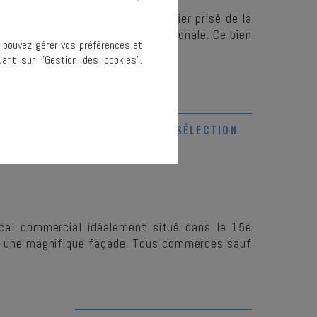
lement situé au cœur d'un quartier prisé de la
clientèle locale comme internationale. Ce bien
s pouvez gérer vos préférences et
ant sur "Gestion des cookies".
AJOUTER À MA SÉLECTION
ocal commercial idéalement situé dans le 15e
t une magnifique façade. Tous commerces sauf