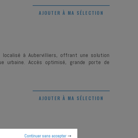
AJOUTER À MA SÉLECTION
calisé à Aubervilliers, offrant une solution
ue urbaine. Accès optimisé, grande porte de
AJOUTER À MA SÉLECTION
Continuer sans accepter