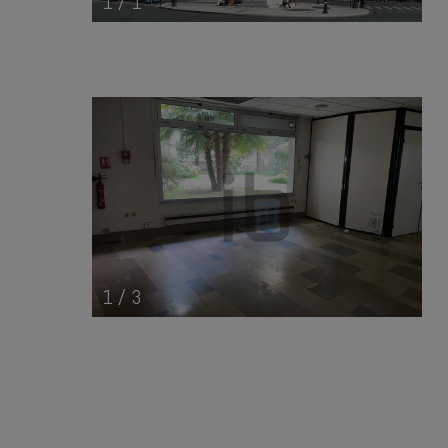
1
/
1
1
/
3