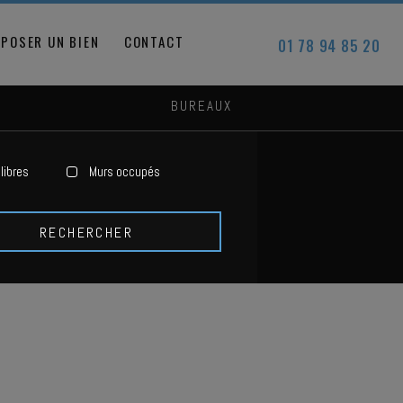
POSER UN BIEN
CONTACT
01 78 94 85 20
BUREAUX
libres
Murs occupés
RECHERCHER
S