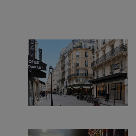
1
/
3