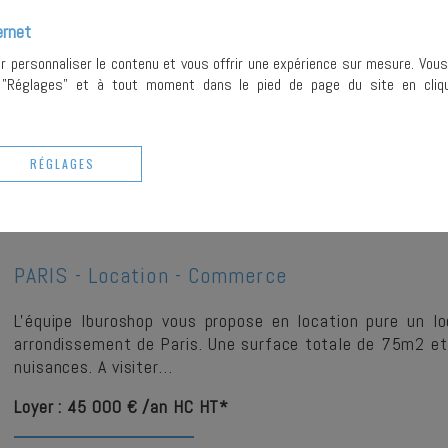
L'équipe Iburoshop vous propose un local commercial idéa
ernet
Rive Gauche, offrant un environnement dynamique et une 
ur personnaliser le contenu et vous offrir une expérience sur mesure. Vou
bénéficie d'un…
r "Réglages" et à tout moment dans le pied de page du site en cliqu
Prix : 16 000 €
Loyer : 22 440 € /an HC HT*
RÉGLAGES
PLUS DE DETAILS
PARIS -
Location - Commerce
L'équipe Iburoshop vous propose en location pure un l
arrondissement de Paris. Une surface totale de 75m2 e
nuisances. A visiter…
Loyer : 45 000 € /an HC HT*