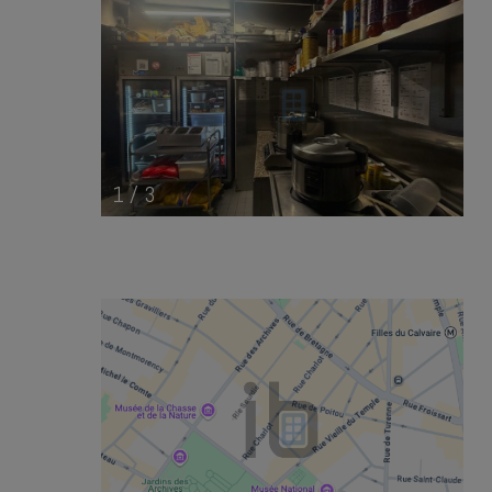
1
/
3