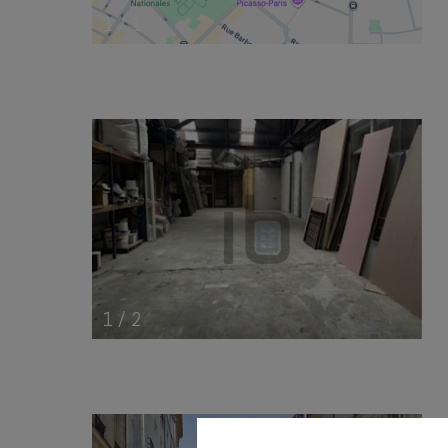
1
/
1
1
/
2