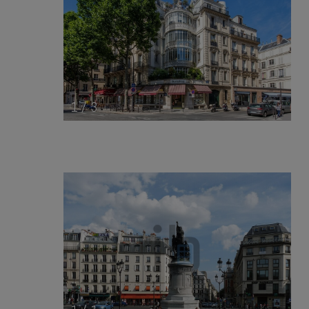
1
/
3