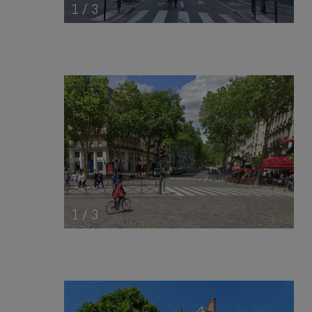
1
/
3
1
/
3