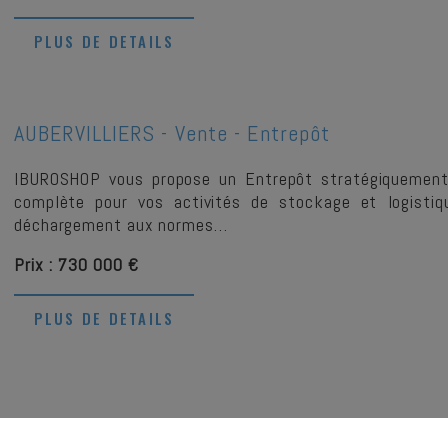
PLUS DE DETAILS
AUBERVILLIERS -
Vente - Entrepôt
IBUROSHOP vous propose un Entrepôt stratégiquement lo
complète pour vos activités de stockage et logistiq
déchargement aux normes…
Prix : 730 000 €
PLUS DE DETAILS
PARIS -
Cession De Bail - Commerce