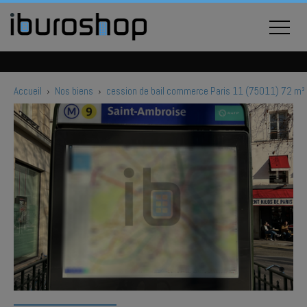
Accueil
›
Nos biens
›
cession de bail commerce Paris 11 (75011) 72 m²