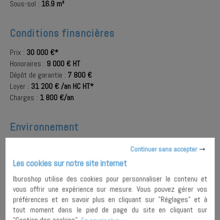
Sous-sol :
16.9 m²
Conditions financières
Prix :
30 000 €*
Honoraires :
9 000 € HT
Dépôt de garantie :
7 800 €
Loyer :
31 200 € /an HC HT*
Charges :
1 800 €/an
Environnement
Localisation :
PARIS (75011)
Continuer sans accepter
Quartier :
METRO SAINT AMBROISE
Les cookies sur notre site internet
A proximité :
Bus
,
Métro
,
Rue commerçante
Iburoshop utilise des cookies pour personnaliser le contenu et
vous offrir une expérience sur mesure. Vous pouvez gérer vos
préférences et en savoir plus en cliquant sur "Réglages" et à
AJOUTER À
tout moment dans le pied de page du site en cliquant sur
MA
ENVOYER À
"Gestion des cookies".