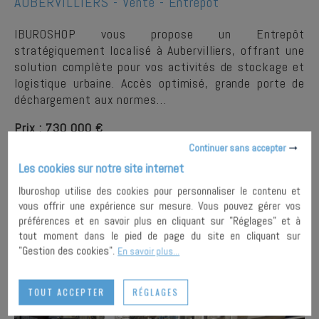
AUBERVILLIERS -
Vente - Entrepôt
IBUROSHOP vous propose un Entrepôt
stratégiquement localisé à Aubervilliers, offrant une
solution complète pour vos activités de stockage et
logistique urbaine. Accès optimisé, grande porte de
déchargement aux normes…
Prix : 730 000 €
Continuer sans accepter
Les cookies sur notre site internet
PLUS DE
AJOUTER À MA
DETAILS
SÉLECTION
Iburoshop utilise des cookies pour personnaliser le contenu et
vous offrir une expérience sur mesure. Vous pouvez gérer vos
préférences et en savoir plus en cliquant sur "Réglages" et à
tout moment dans le pied de page du site en cliquant sur
"Gestion des cookies".
En savoir plus...
TOUT ACCEPTER
RÉGLAGES