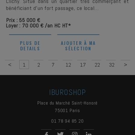
Clichy. Situé dans un quartier très commerçant et
bénéficiant d'un fort passage, ce local…
Prix : 55 000 €
Loyer : 70 000 € /an HC HT*
PLUS DE
AJOUTER À MA
DETAILS
SÉLECTION
<
1
2
7
12
17
22
32
>
IBUROSHOP
Place du Marché Saint-Honoré
75001
Paris
01 78 94 85 20