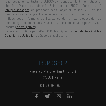
faire rectifier en contactant :
IBUROSHOP
, Correspondant Informatique et
libertés,
Place du Marché Saint-Honoré 75001 Paris
ou à
info@iburoshop.fr
, en précisant dans l’objet du courrier « Droit des
personnes » et en joignant la copie de votre justificatif d’identité.
¹ Nous vous informons de l’existence de la liste d’opposition au
démarchage téléphonique « BLOCTEL » sur laquelle vous pouvez vous
inscrire (
bloctel.gouv.fr
).
Ce site est protégé par reCAPTCHA, les règles de
Confidentialité
et
les
Conditions d'Utilisation
de Google s'appliquent.
IBUROSHOP
Place du Marché Saint-Honoré
75001
Paris
01 78 94 85 20