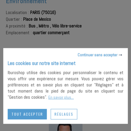
Environnement
Localisation :
PARIS (75016)
Quartier :
Place de Mexico
A proximité :
Bus
,
Métro
,
Vélo libre-service
Emplacement :
quartier commerçant
AJOUTER À
Continuer sans accepter
MA
ENVOYER À
Les cookies sur notre site internet
SÉLECTION
UN AMI
PARTAGER
Iburoshop utilise des cookies pour personnaliser le contenu et
vous offrir une expérience sur mesure. Vous pouvez gérer vos
IMPRIMER
préférences et en savoir plus en cliquant sur "Réglages" et à
tout moment dans le pied de page du site en cliquant sur
"Gestion des cookies".
En savoir plus...
TOUT ACCEPTER
RÉGLAGES