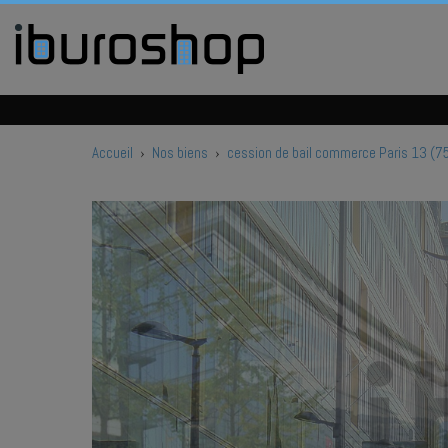
Accueil
›
Nos biens
›
cession de bail commerce Paris 13 (