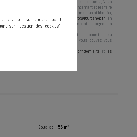
ande. Conformément à la loi « informatique et libertés », Vous
rcer votre droit d'accès aux données vous concernant et les faire
n contactant :
IBUROSHOP
, Correspondant Informatique et libertés,
Marché Saint-Honoré 75001 Paris
ou à
info@iburoshop.fr
, en
s pouvez gérer vos préférences et
dans l’objet du courrier « Droit des personnes » et en joignant la
ant sur "Gestion des cookies".
tre justificatif d’identité.
ous informons de l’existence de la liste d’opposition au
ge téléphonique « BLOCTEL » sur laquelle vous pouvez vous
loctel.gouv.fr
).
st protégé par reCAPTCHA, les règles de
Confidentialité
et
les
 d'Utilisation
de Google s'appliquent.
Sous-sol :
56 m²