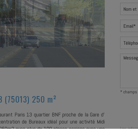
* champs 
13 (75013) 250 m²
aurant Paris 13 quartier BNF proche de la Gare d'
entration de Bureaux idéal pour une activité Midi
 250m2 avec plus de 100 places assises avec une
Les infor
fichier in