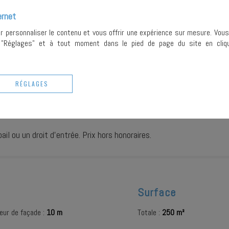
votre dem
trat à reprendre.
pouvez exe
ernet
..
rectifier e
Place du 
ur personnaliser le contenu et vous offrir une expérience sur mesure. Vou
précisant 
r "Réglages" et à tout moment dans le pied de page du site en cliqu
copie de vo
¹ Nous v
démarcha
inscrire (
b
RÉGLAGES
Ce site e
Conditions
il ou un droit d'entrée. Prix hors honoraires.
Surface
eur de façade :
10 m
Totale :
250 m²