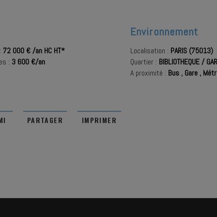
Environnement
:
72 000 € /an HC HT*
Localisation :
PARIS (75013)
es :
3 600 €/an
Quartier :
BIBLIOTHEQUE / GA
A proximité :
Bus
,
Gare
,
Mét
MI
PARTAGER
IMPRIMER