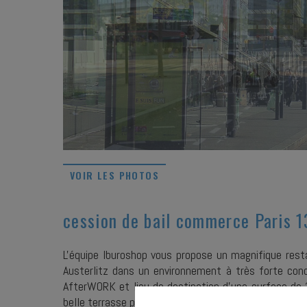
VOIR LES PHOTOS
cession de bail commerce Paris 
L'équipe Iburoshop vous propose un magnifique rest
Austerlitz dans un environnement à très forte conc
AfterWORK et lieu de destination d'une surface de
belle terrasse plus une terrasse estivale possible