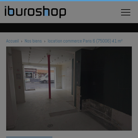
Accueil
›
Nos biens
›
location commerce Paris 6 (75006) 41 m²