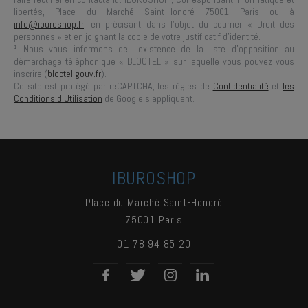
libertés,
Place du Marché Saint-Honoré 75001 Paris
ou à
info@iburoshop.fr
, en précisant dans l’objet du courrier « Droit des
personnes » et en joignant la copie de votre justificatif d’identité.
¹ Nous vous informons de l’existence de la liste d’opposition au
démarchage téléphonique « BLOCTEL » sur laquelle vous pouvez vous
inscrire (
bloctel.gouv.fr
).
Ce site est protégé par reCAPTCHA, les règles de
Confidentialité
et
les
Conditions d'Utilisation
de Google s'appliquent.
IBUROSHOP
Place du Marché Saint-Honoré
75001
Paris
01 78 94 85 20