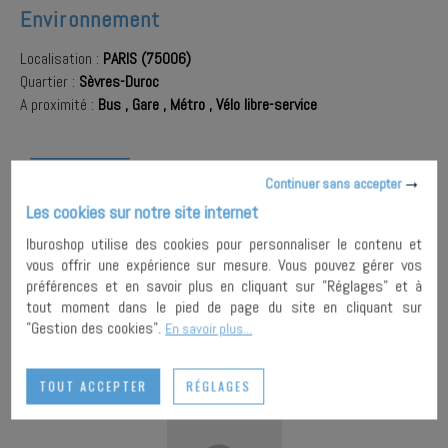
Environnement
Localisation :
PARIS (75006)
Quartier :
Sèvres-Duroc
A proximité :
Bus
,
Gare
,
Métro
,
Vélo libre-service
AJOUTER À
Continuer sans accepter
MA
ENVOYER À
Les cookies sur notre site internet
SÉLECTION
UN AMI
PARTAGER
Iburoshop utilise des cookies pour personnaliser le contenu et
vous offrir une expérience sur mesure. Vous pouvez gérer vos
IMPRIMER
préférences et en savoir plus en cliquant sur "Réglages" et à
tout moment dans le pied de page du site en cliquant sur
"Gestion des cookies".
En savoir plus...
TOUT ACCEPTER
RÉGLAGES