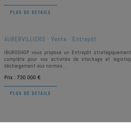
PLUS DE DETAILS
AUBERVILLIERS -
Vente - Entrepôt
IBUROSHOP vous propose un Entrepôt stratégiquement lo
complète pour vos activités de stockage et logistiq
déchargement aux normes…
Prix : 730 000 €
PLUS DE DETAILS
PARIS -
Cession De Bail - Commerce