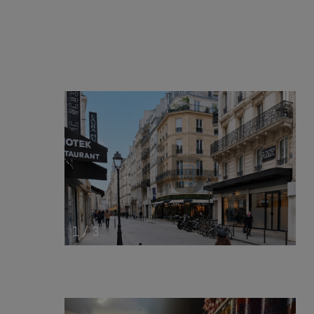
1
/
3