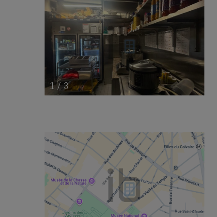
1
/
3