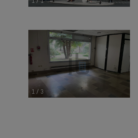
1
/
1
1
/
3