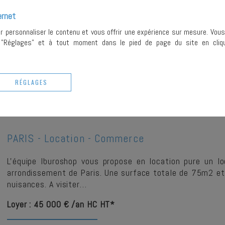
L'équipe Iburoshop vous propose un local commercial idéa
ernet
Rive Gauche, offrant un environnement dynamique et une 
ur personnaliser le contenu et vous offrir une expérience sur mesure. Vou
bénéficie d'un…
r "Réglages" et à tout moment dans le pied de page du site en cliqu
Prix : 16 000 €
Loyer : 22 440 € /an HC HT*
RÉGLAGES
PLUS DE DETAILS
PARIS -
Location - Commerce
L'équipe Iburoshop vous propose en location pure un l
arrondissement de Paris. Une surface totale de 75m2 e
nuisances. A visiter…
Loyer : 45 000 € /an HC HT*