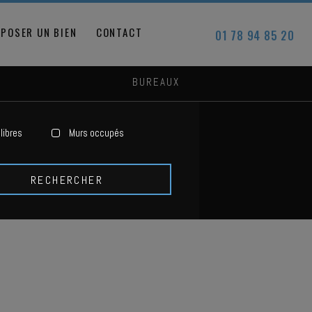
POSER UN BIEN
CONTACT
01 78 94 85 20
BUREAUX
libres
Murs occupés
RECHERCHER
S