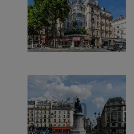
1
/
3