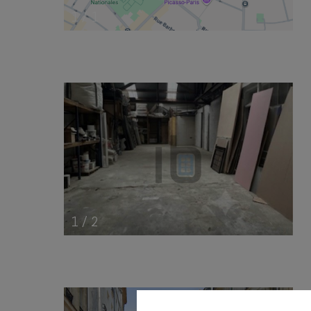
1
/
1
1
/
2