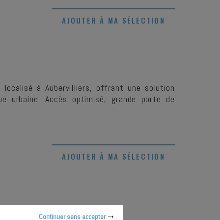
AJOUTER À MA SÉLECTION
calisé à Aubervilliers, offrant une solution
ue urbaine. Accès optimisé, grande porte de
AJOUTER À MA SÉLECTION
Continuer sans accepter