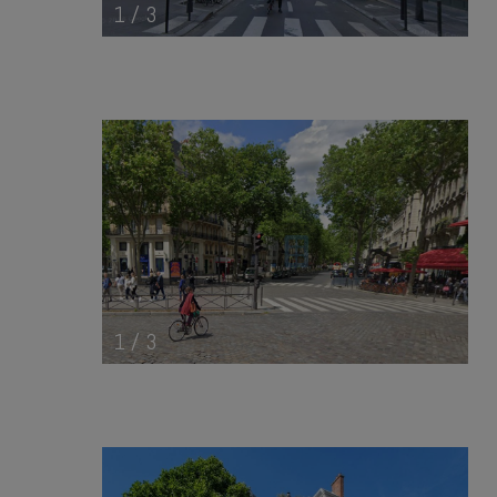
1
/
3
1
/
3