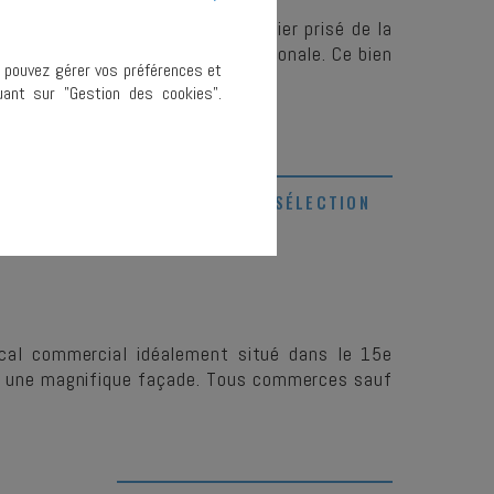
lement situé au cœur d'un quartier prisé de la
clientèle locale comme internationale. Ce bien
s pouvez gérer vos préférences et
ant sur "Gestion des cookies".
AJOUTER À MA SÉLECTION
ocal commercial idéalement situé dans le 15e
t une magnifique façade. Tous commerces sauf