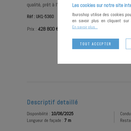
qualité, prêt à l'exploitation. A visiter rapidement
Les cookies sur notre site int
Iburoshop utilise des cookies po
Réf : UH1-5360
en savoir plus en cliquant su
En savoir plus...
Prix :
428 800 €
TOUT ACCEPTER
Descriptif detaillé
Disponibilité :
10/06/2025
Condu
Longueur de façade :
7 m
Restau