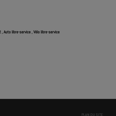
R
,
Auto libre-service
,
Vélo libre-service
PLAN DU SITE