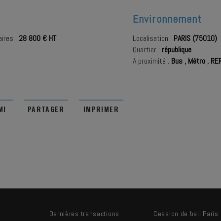
Environnement
ires :
28 800 € HT
Localisation :
PARIS (75010)
Quartier :
république
A proximité :
Bus
,
Métro
,
RE
MI
PARTAGER
IMPRIMER
Dernières transactions
Cession de bail Paris