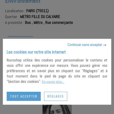
Environnement
Localisation :
PARIS (75011)
Quartier :
METRO FILLE DU CALVAIRE
A proximité :
Bus
,
Métro
,
Rue commerçante
AJOUTER À
Continuer sans accepter
MA
ENVOYER À
SÉLECTION
UN AMI
PARTAGER
Les cookies sur notre site internet
Iburoshop utilise des cookies pour personnaliser le contenu et
vous offrir une expérience sur mesure. Vous pouvez gérer vos
IMPRIMER
préférences et en savoir plus en cliquant sur "Réglages" et à
tout moment dans le pied de page du site en cliquant sur
"Gestion des cookies".
En savoir plus...
TOUT ACCEPTER
RÉGLAGES