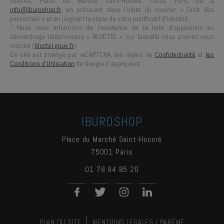
libertés,
Place du Marché Saint-Honoré 75001 Paris
ou à
info@iburoshop.fr
, en précisant dans l’objet du courrier « Droit des
personnes » et en joignant la copie de votre justificatif d’identité.
¹ Nous vous informons de l’existence de la liste d’opposition au
démarchage téléphonique « BLOCTEL » sur laquelle vous pouvez vous
inscrire (
bloctel.gouv.fr
).
Ce site est protégé par reCAPTCHA, les règles de
Confidentialité
et
les
Conditions d'Utilisation
de Google s'appliquent.
IBUROSHOP
Place du Marché Saint-Honoré
75001
Paris
01 78 94 85 20
PLAN DU SITE
MENTIONS LÉGALES / BARÈME