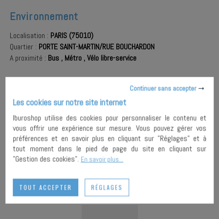
Environnement
Localisation :
PARIS (75010)
Quartier :
PORTE SAINT-MARTIN/RUE BOUCHARDON
A proximité :
Bus
,
Métro
,
Vélo libre-service
Continuer sans accepter
AJOUTER À
Les cookies sur notre site internet
MA
ENVOYER À
SÉLECTION
UN AMI
PARTAGER
Iburoshop utilise des cookies pour personnaliser le contenu et
vous offrir une expérience sur mesure. Vous pouvez gérer vos
préférences et en savoir plus en cliquant sur "Réglages" et à
IMPRIMER
tout moment dans le pied de page du site en cliquant sur
"Gestion des cookies".
En savoir plus...
TOUT ACCEPTER
RÉGLAGES