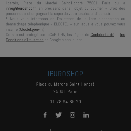
libertés,
Place du Marché Saint-Honoré 75001 Paris
ou à
info@iburoshop.fr
, en précisant dans l’objet du courrier « Droit des
personnes » et en joignant la copie de votre justificatif d’identité.
¹ Nous vous informons de l’existence de la liste d’opposition au
démarchage téléphonique « BLOCTEL » sur laquelle vous pouvez vous
inscrire (
bloctel.gouv.fr
).
Ce site est protégé par reCAPTCHA, les règles de
Confidentialité
et
les
Conditions d'Utilisation
de Google s'appliquent.
IBUROSHOP
Place du Marché Saint-Honoré
75001
Paris
01 78 94 85 20