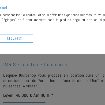
L'équipe Iburoshop vous propose un local commercial idéa
ernet
Rive Gauche, offrant un environnement dynamique et une 
ur personnaliser le contenu et vous offrir une expérience sur mesure. Vou
bénéficie d'un…
r "Réglages" et à tout moment dans le pied de page du site en cliqu
Prix : 16 000 €
Loyer : 22 440 € /an HC HT*
RÉGLAGES
PLUS DE DETAILS
PARIS -
Location - Commerce
L'équipe Iburoshop vous propose en location pure un l
arrondissement de Paris. Une surface totale de 75m2 e
nuisances. A visiter…
Loyer : 45 000 € /an HC HT*