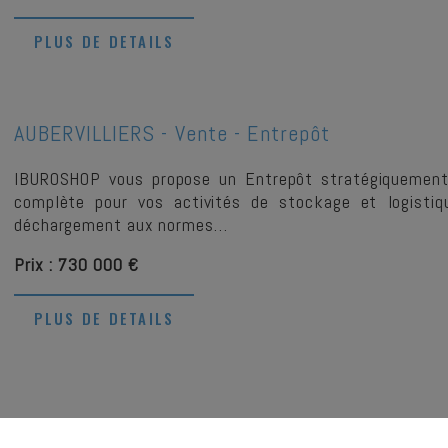
PLUS DE DETAILS
AUBERVILLIERS -
Vente - Entrepôt
IBUROSHOP vous propose un Entrepôt stratégiquement lo
complète pour vos activités de stockage et logistiq
déchargement aux normes…
Prix : 730 000 €
PLUS DE DETAILS
PARIS -
Cession De Bail - Commerce