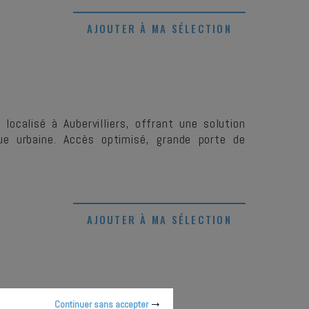
AJOUTER À MA SÉLECTION
calisé à Aubervilliers, offrant une solution
ue urbaine. Accès optimisé, grande porte de
AJOUTER À MA SÉLECTION
Continuer sans accepter