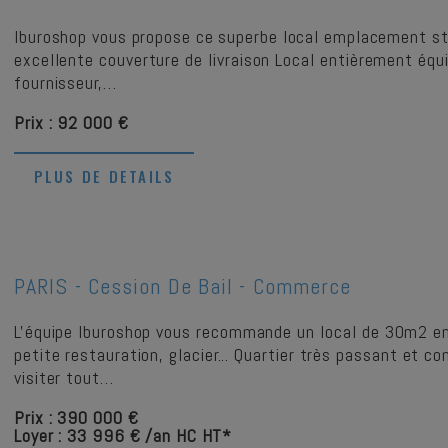
Iburoshop vous propose ce superbe local emplacement str
excellente couverture de livraison Local entièrement équi
fournisseur,…
Prix : 92 000 €
PLUS DE DETAILS
PARIS -
Cession De Bail - Commerce
L'équipe Iburoshop vous recommande un local de 30m2 en 
petite restauration, glacier... Quartier très passant et 
visiter tout…
Prix : 390 000 €
Loyer : 33 996 € /an HC HT*