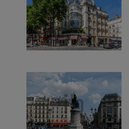
1
/
3