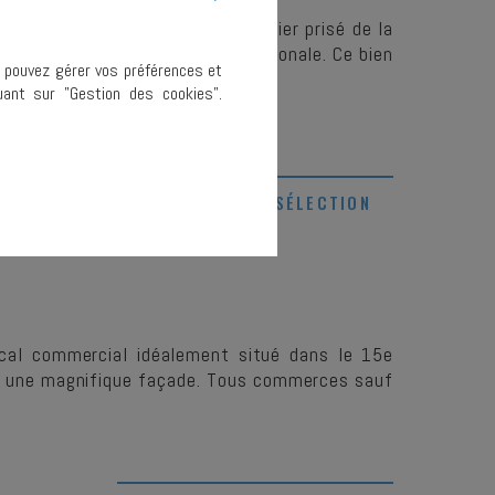
lement situé au cœur d'un quartier prisé de la
clientèle locale comme internationale. Ce bien
s pouvez gérer vos préférences et
ant sur "Gestion des cookies".
AJOUTER À MA SÉLECTION
ocal commercial idéalement situé dans le 15e
t une magnifique façade. Tous commerces sauf