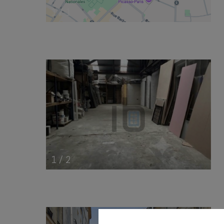
1
/
1
1
/
2