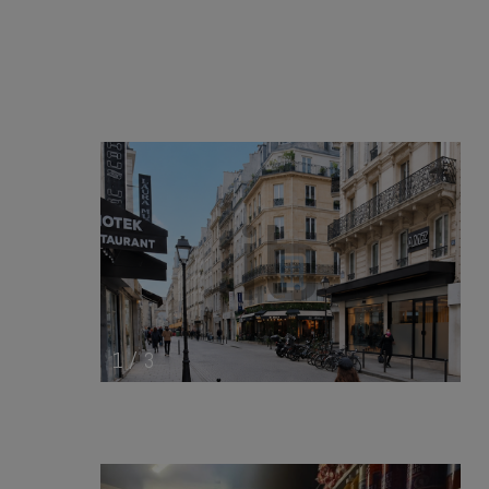
1
/
3