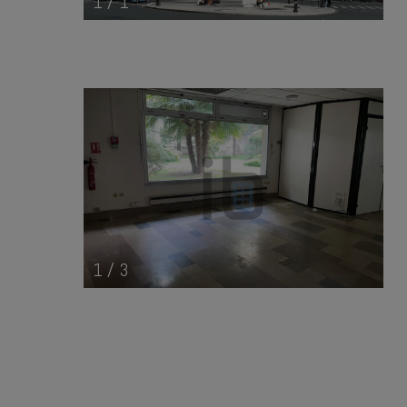
1
/
1
1
/
3