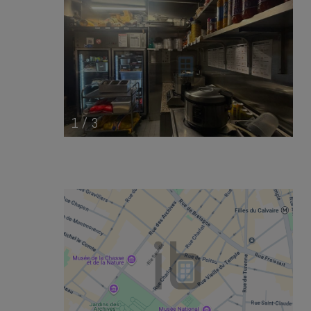
1
/
3