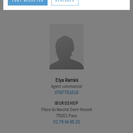
TOUT ACCEPTER
RÉGLAGES
Elya Remini
Agent commercial
0787791616
IBUROSHOP
Place du Marché Saint-Honoré
75001 Paris
01 78 94 85 20