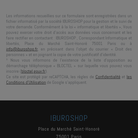
Les informations recueillies sur ce formulaire sont enregistrées dans un
fichier informatisé par la société
IBUROSHOP
pour la gestion et le suivi de
votre demande. Conformément à la loi « informatique et libertés », Vous
pouvez exercer votre droit d'accès aux données vous concernant et les
faire rectifier en contactant :
IBUROSHOP
, Correspondant Informatique et
libertés,
Place du Marché Saint-Honoré 75001 Paris
ou à
info@iburoshop.fr
, en précisant dans l’objet du courrier « Droit des
personnes » et en joignant la copie de votre justificatif d’identité.
¹ Nous vous informons de l’existence de la liste d’opposition au
démarchage téléphonique « BLOCTEL » sur laquelle vous pouvez vous
inscrire (
bloctel.gouv.fr
).
Ce site est protégé par reCAPTCHA, les règles de
Confidentialité
et
les
Conditions d'Utilisation
de Google s'appliquent.
IBUROSHOP
Place du Marché Saint-Honoré
75001
Paris