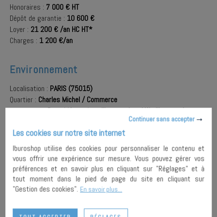
Honoraires :
7 000 € HT
Dépôt de garantie :
10 600 €
Loyer :
21 200 € /an HC HT*
Charges :
1 200 €/an
Environnement
Localisation :
PARIS (75015)
Quartier :
Charles Michel / Commerce
A proximité :
Bus
,
Métro
,
Auto libre-service
,
Vélo libre-service
Continuer sans accepter
Les cookies sur notre site internet
AJOUTER À
Iburoshop utilise des cookies pour personnaliser le contenu et
MA
ENVOYER À
vous offrir une expérience sur mesure. Vous pouvez gérer vos
SÉLECTION
UN AMI
PARTAGER
préférences et en savoir plus en cliquant sur "Réglages" et à
tout moment dans le pied de page du site en cliquant sur
"Gestion des cookies".
En savoir plus...
IMPRIMER