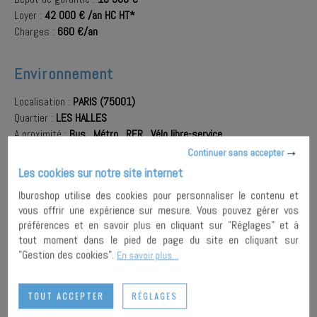
Loyer :
42 000 € /an HC HT*
Charges :
660 €/an
Environnement
Localisation :
PARIS (75001)
Quartier :
LES HALLES
A proximité :
Bus
,
Métro
,
RER
,
Vélo libre-service
Continuer sans accepter
Les cookies sur notre site internet
AJOUTER À
Iburoshop utilise des cookies pour personnaliser le contenu et
MA
ENVOYER À
SÉLECTION
UN AMI
PARTAGER
vous offrir une expérience sur mesure. Vous pouvez gérer vos
préférences et en savoir plus en cliquant sur "Réglages" et à
tout moment dans le pied de page du site en cliquant sur
"Gestion des cookies".
En savoir plus...
IMPRIMER
TOUT ACCEPTER
RÉGLAGES