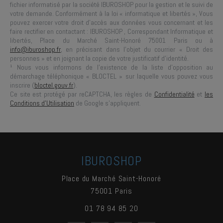
fichier informatisé par la société
IBUROSHOP
pour la gestion et le suivi de
votre demande. Conformément à la loi « informatique et libertés », Vous
pouvez exercer votre droit d'accès aux données vous concernant et les
faire rectifier en contactant :
IBUROSHOP
, Correspondant Informatique et
libertés,
Place du Marché Saint-Honoré 75001 Paris
ou à
info@iburoshop.fr
, en précisant dans l’objet du courrier « Droit des
personnes » et en joignant la copie de votre justificatif d’identité.
¹ Nous vous informons de l’existence de la liste d’opposition au
démarchage téléphonique « BLOCTEL » sur laquelle vous pouvez vous
inscrire (
bloctel.gouv.fr
).
Ce site est protégé par reCAPTCHA, les règles de
Confidentialité
et
les
Conditions d'Utilisation
de Google s'appliquent.
IBUROSHOP
Place du Marché Saint-Honoré
75001
Paris
01 78 94 85 20