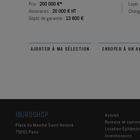
Prix :
200 000 €*
Loyer 
Honoraires :
20 000 € HT
Charg
Dépôt de garantie :
13 800 €
AJOUTER À MA SÉLECTION
ENVOYER À UN A
IBUROSHOP
Accueil
Bureaux et comm
Place du Marché Saint-Honoré
Location Ephémè
75001
Paris
Investisseurs