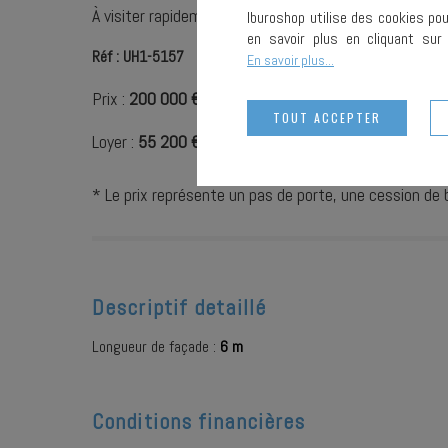
À visiter rapidement !!
Iburoshop utilise des cookies po
en savoir plus en cliquant su
Réf : UH1-5157
En savoir plus...
Prix :
200 000 €*
TOUT ACCEPTER
Loyer :
55 200 € /an HC HT*
* Le prix représente un pas de porte, une cession de ba
Descriptif detaillé
Longueur de façade :
6 m
Conditions financières