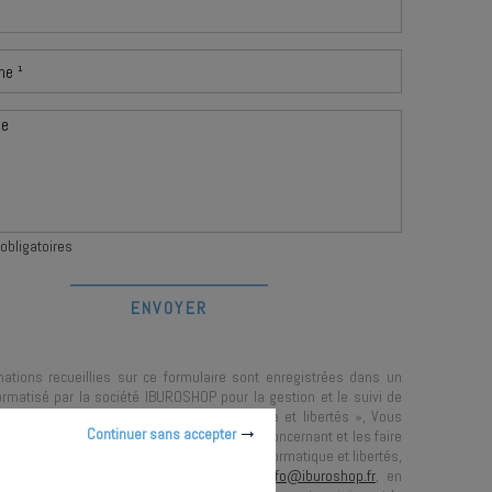
obligatoires
mations recueillies sur ce formulaire sont enregistrées dans un
formatisé par la société
IBUROSHOP
pour la gestion et le suivi de
ande. Conformément à la loi « informatique et libertés », Vous
Continuer sans accepter
rcer votre droit d'accès aux données vous concernant et les faire
n contactant :
IBUROSHOP
, Correspondant Informatique et libertés,
Marché Saint-Honoré 75001 Paris
ou à
info@iburoshop.fr
, en