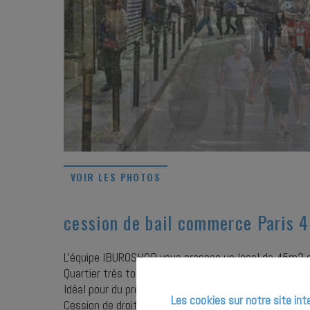
VOIR LES PHOTOS
cession de bail commerce Paris 
L'équipe IBUROSHOP vous propose un local de 45m2 a
Quartier très touristique.
Idéal pour du prêt à porter, création de bijoux etc..
Les cookies sur notre site int
Cession de droit au bail 200 000€.