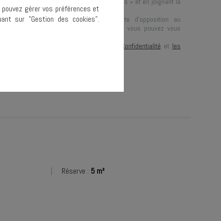
dans l’objet du courrier « Droit des personnes » et en joignant la
s pouvez gérer vos préférences et
tre justificatif d’identité.
ant sur "Gestion des cookies".
ous informons de l’existence de la liste d’opposition au
ge téléphonique « BLOCTEL » sur laquelle vous pouvez vous
loctel.gouv.fr
).
st protégé par reCAPTCHA, les règles de
Confidentialité
et
les
 d'Utilisation
de Google s'appliquent.
Réserve :
5 m²