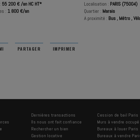
:
55 200 € /an HC HT*
Localisation :
PARIS (75004)
es :
1 800 €/an
Quartier :
Marais
A proximité :
Bus
,
Métro
,
Vélo
MI
PARTAGER
IMPRIMER
Dernières transactions
Cession de bail Paris
erces
Ils nous ont fait confiance
Murs à vendre occupé
re
Rechercher un bien
Bureaux à louer Paris
Gestion locative
Bureaux à vendre Pari