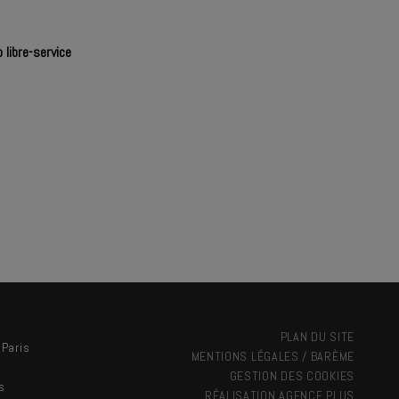
 libre-service
PLAN DU SITE
 Paris
MENTIONS LÉGALES / BARÈME
GESTION DES COOKIES
s
RÉALISATION
AGENCE PLUS