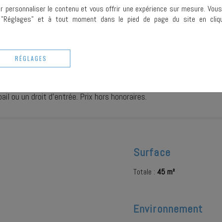
précisant 
ur personnaliser le contenu et vous offrir une expérience sur mesure. Vou
copie de vo
r "Réglages" et à tout moment dans le pied de page du site en cliqu
¹ Nous v
démarcha
inscrire (
b
Ce site e
Conditions
RÉGLAGES
il ou un droit d'entrée. Prix hors honoraires.
Surface
Totale :
45 m²
Environnement