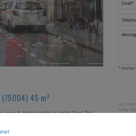
* champs 
4 (75004) 45 m²
Les infor
fichier in
u coeur du Marais proche du métro Saint-Paul.
votre dem
pouvez exe
rectifier e
ernet
Place du 