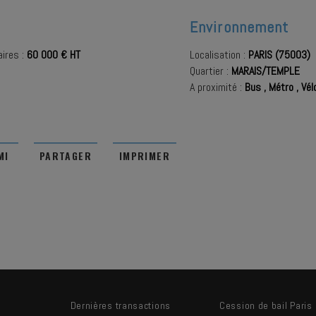
Environnement
ires :
60 000 € HT
Localisation :
PARIS (75003)
Quartier :
MARAIS/TEMPLE
A proximité :
Bus
,
Métro
,
Vélo
MI
PARTAGER
IMPRIMER
Dernières transactions
Cession de bail Paris