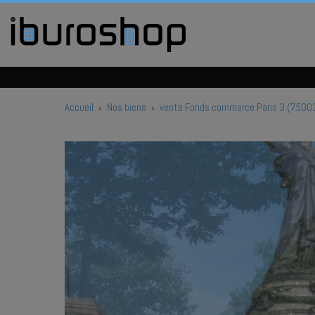
Accueil
›
Nos biens
›
vente Fonds commerce Paris 3 (7500