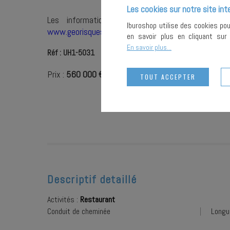
Les cookies sur notre site int
Les informations sur les risques auxquels 
Iburoshop utilise des cookies po
www.georisques.gouv.fr
en savoir plus en cliquant su
En savoir plus...
Réf : UH1-5031
Prix :
560 000 €
TOUT ACCEPTER
Descriptif detaillé
Activités :
Restaurant
Conduit de cheminée
Longu