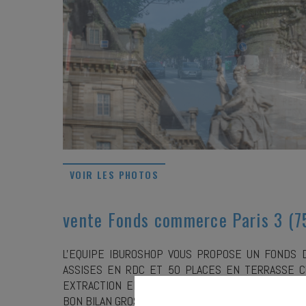
VOIR LES PHOTOS
vente Fonds commerce Paris 3 (
L'EQUIPE IBUROSHOP VOUS PROPOSE UN FONDS
ASSISES EN RDC ET 50 PLACES EN TERRASSE C
EXTRACTION EMPLACEMENT SUPER PASSANT AU C
BON BILAN GROS POTENTIEL