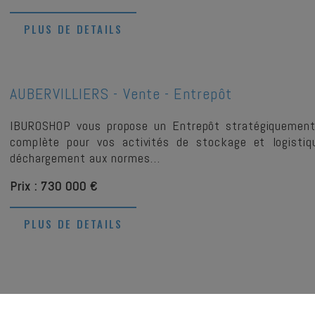
PLUS DE DETAILS
AUBERVILLIERS -
Vente - Entrepôt
IBUROSHOP vous propose un Entrepôt stratégiquement lo
complète pour vos activités de stockage et logistiq
déchargement aux normes…
Prix : 730 000 €
PLUS DE DETAILS
PARIS -
Cession De Bail - Commerce