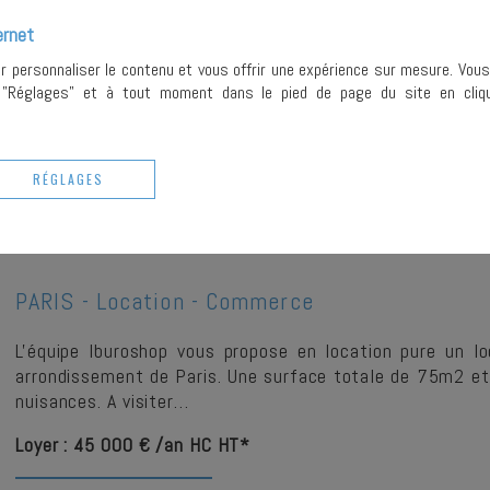
L'équipe Iburoshop vous propose un local commercial idéa
ernet
Rive Gauche, offrant un environnement dynamique et une 
ur personnaliser le contenu et vous offrir une expérience sur mesure. Vou
bénéficie d'un…
r "Réglages" et à tout moment dans le pied de page du site en cliqu
Prix : 16 000 €
Loyer : 22 440 € /an HC HT*
RÉGLAGES
PLUS DE DETAILS
PARIS -
Location - Commerce
L'équipe Iburoshop vous propose en location pure un l
arrondissement de Paris. Une surface totale de 75m2 e
nuisances. A visiter…
Loyer : 45 000 € /an HC HT*