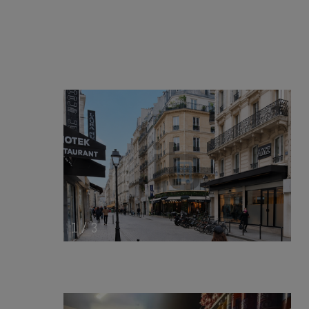
1
/
3