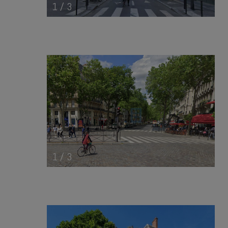
1
/
3
1
/
3