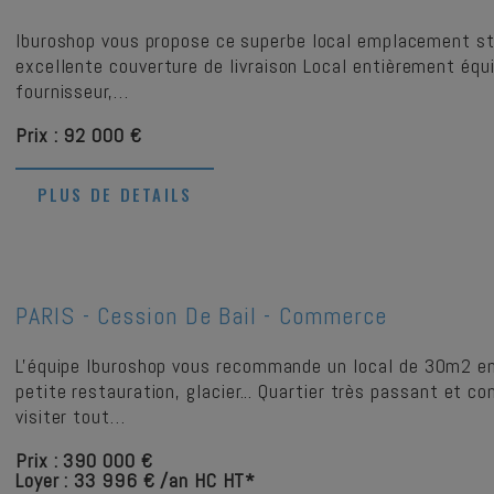
Iburoshop vous propose ce superbe local emplacement str
excellente couverture de livraison Local entièrement équi
fournisseur,…
Prix : 92 000 €
PLUS DE DETAILS
PARIS -
Cession De Bail - Commerce
L'équipe Iburoshop vous recommande un local de 30m2 en 
petite restauration, glacier... Quartier très passant et 
visiter tout…
Prix : 390 000 €
Loyer : 33 996 € /an HC HT*