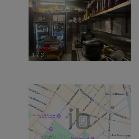
1
/
3