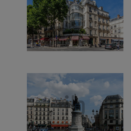
1
/
3