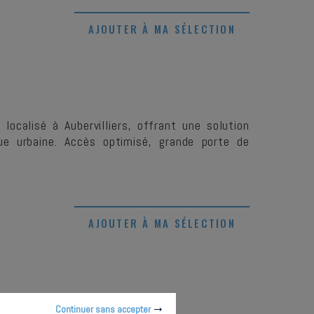
AJOUTER À MA SÉLECTION
calisé à Aubervilliers, offrant une solution
ue urbaine. Accès optimisé, grande porte de
AJOUTER À MA SÉLECTION
Continuer sans accepter