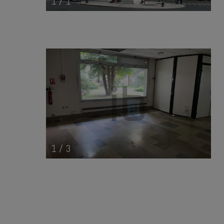
1
/
1
1
/
3