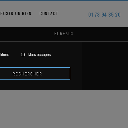
POSER UN BIEN
CONTACT
01 78 94 85 20
BUREAUX
libres
Murs occupés
RECHERCHER
S