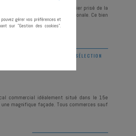
lement situé au cœur d'un quartier prisé de la
clientèle locale comme internationale. Ce bien
s pouvez gérer vos préférences et
ant sur "Gestion des cookies".
AJOUTER À MA SÉLECTION
ocal commercial idéalement situé dans le 15e
t une magnifique façade. Tous commerces sauf