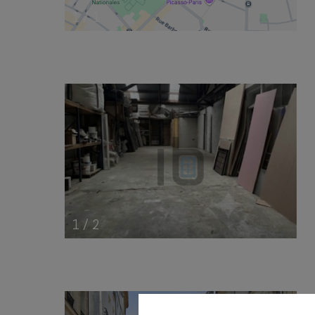
1
/
1
1
/
2