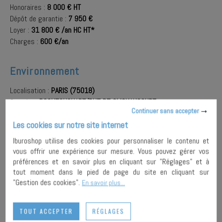
Honoraires :
8 000 € HT
Dépôt de garantie :
7 950 €
Loyer :
31 800 € /an HC HT*
Charges :
600 €/an
Environnement
Localisation :
PARIS (75018)
Quartier :
ROCHECHOUART/RUE DE CLIGNANCOURT
Continuer sans accepter
Les cookies sur notre site internet
AJOUTER À
Iburoshop utilise des cookies pour personnaliser le contenu et
MA
ENVOYER À
vous offrir une expérience sur mesure. Vous pouvez gérer vos
SÉLECTION
UN AMI
PARTAGER
préférences et en savoir plus en cliquant sur "Réglages" et à
tout moment dans le pied de page du site en cliquant sur
"Gestion des cookies".
En savoir plus...
IMPRIMER
TOUT ACCEPTER
RÉGLAGES