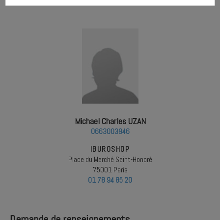
Michael Charles UZAN
0663003946
IBUROSHOP
Place du Marché Saint-Honoré
75001 Paris
01 78 94 85 20
Demande de renseignements