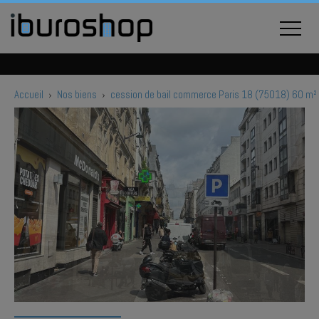
Accueil
›
Nos biens
›
cession de bail commerce Paris 18 (75018) 60 m²