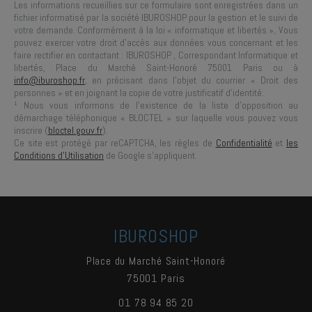
Les informations recueillies sur ce formulaire sont enregistrées dans un
fichier informatisé par la société
IBUROSHOP
pour la gestion et le suivi de
votre demande. Conformément à la loi « informatique et libertés », Vous
pouvez exercer votre droit d'accès aux données vous concernant et les
faire rectifier en contactant :
IBUROSHOP
, Correspondant Informatique et
libertés,
Place du Marché Saint-Honoré 75001 Paris
ou à
info@iburoshop.fr
, en précisant dans l’objet du courrier « Droit des
personnes » et en joignant la copie de votre justificatif d’identité.
¹ Nous vous informons de l’existence de la liste d’opposition au
démarchage téléphonique « BLOCTEL » sur laquelle vous pouvez vous
inscrire (
bloctel.gouv.fr
).
Ce site est protégé par reCAPTCHA, les règles de
Confidentialité
et
les
Conditions d'Utilisation
de Google s'appliquent.
IBUROSHOP
Place du Marché Saint-Honoré
75001
Paris
01 78 94 85 20