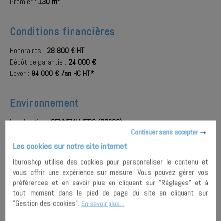
Premier :
130 m²
Conditions financières
Honoraires :
28 800 € HT
Dépôt de garantie :
24 000 €
Loyer :
84 000 € /an HC HT*
Environnement
Localisation :
GENNEVILLIERS (92230)
Continuer sans accepter
Quartier :
PLACE DU MARCHE /JEAN GRANDEL
A proximité :
Bus
,
Tramway
,
Vélo libre-service
Les cookies sur notre site internet
Iburoshop utilise des cookies pour personnaliser le contenu et
vous offrir une expérience sur mesure. Vous pouvez gérer vos
AJOUTER À
préférences et en savoir plus en cliquant sur "Réglages" et à
MA
ENVOYER À
tout moment dans le pied de page du site en cliquant sur
SÉLECTION
UN AMI
PARTAGER
"Gestion des cookies".
En savoir plus...