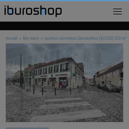
Accueil
›
Nos biens
›
location commerce Gennevilliers (92230) 320 m²