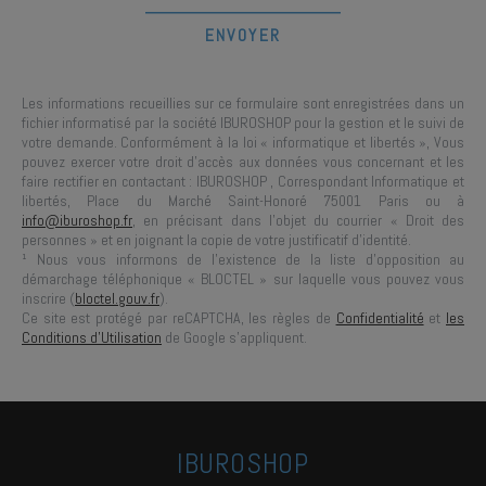
Les informations recueillies sur ce formulaire sont enregistrées dans un
fichier informatisé par la société
IBUROSHOP
pour la gestion et le suivi de
votre demande. Conformément à la loi « informatique et libertés », Vous
pouvez exercer votre droit d'accès aux données vous concernant et les
faire rectifier en contactant :
IBUROSHOP
, Correspondant Informatique et
libertés,
Place du Marché Saint-Honoré 75001 Paris
ou à
info@iburoshop.fr
, en précisant dans l’objet du courrier « Droit des
personnes » et en joignant la copie de votre justificatif d’identité.
¹ Nous vous informons de l’existence de la liste d’opposition au
démarchage téléphonique « BLOCTEL » sur laquelle vous pouvez vous
inscrire (
bloctel.gouv.fr
).
Ce site est protégé par reCAPTCHA, les règles de
Confidentialité
et
les
Conditions d'Utilisation
de Google s'appliquent.
IBUROSHOP