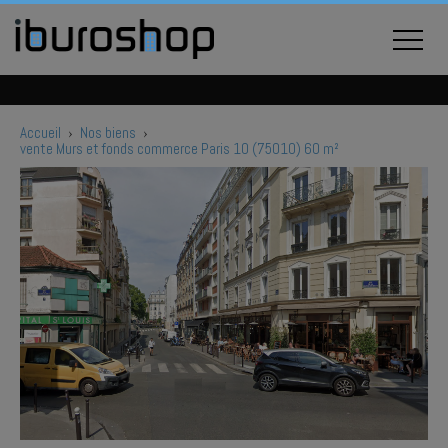
Accueil
›
Nos biens
›
vente Murs et fonds commerce Paris 10 (75010) 60 m²