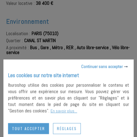
Valeur locative :
38 400 €
Environnement
Localisation :
PARIS (75010)
Quartier :
CANAL ST MARTIN
A proximité :
Bus
,
Gare
,
Métro
,
RER
,
Auto libre-service
,
Vélo libre-
service
Continuer sans accepter
Les cookies sur notre site internet
AJOUTER À
MA
ENVOYER À
Iburoshop utilise des cookies pour personnaliser le contenu et
SÉLECTION
UN AMI
PARTAGER
vous offrir une expérience sur mesure. Vous pouvez gérer vos
préférences et en savoir plus en cliquant sur "Réglages" et à
tout moment dans le pied de page du site en cliquant sur
IMPRIMER
"Gestion des cookies".
En savoir plus...
TOUT ACCEPTER
RÉGLAGES