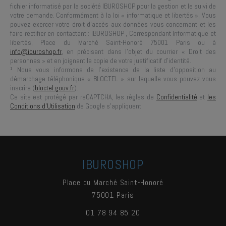
fichier informatisé par la société
IBUROSHOP
pour la gestion et le suivi de
votre demande. Conformément à la loi « informatique et libertés », Vous
pouvez exercer votre droit d'accès aux données vous concernant et les
faire rectifier en contactant :
IBUROSHOP
, Correspondant Informatique et
libertés,
Place du Marché Saint-Honoré 75001 Paris
ou à
info@iburoshop.fr
, en précisant dans l’objet du courrier « Droit des
personnes » et en joignant la copie de votre justificatif d’identité.
¹ Nous vous informons de l’existence de la liste d’opposition au
démarchage téléphonique « BLOCTEL » sur laquelle vous pouvez vous
inscrire (
bloctel.gouv.fr
).
Ce site est protégé par reCAPTCHA, les règles de
Confidentialité
et
les
Conditions d'Utilisation
de Google s'appliquent.
IBUROSHOP
Place du Marché Saint-Honoré
75001
Paris
01 78 94 85 20