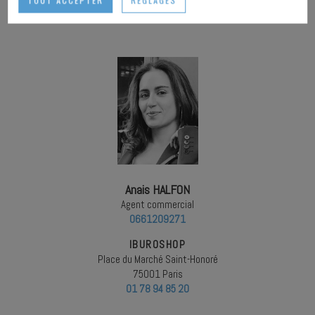
TOUT ACCEPTER
RÉGLAGES
Anais HALFON
Agent commercial
0661209271
IBUROSHOP
Place du Marché Saint-Honoré
75001 Paris
01 78 94 85 20