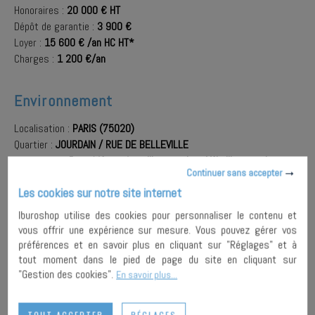
Honoraires :
20 000 € HT
Dépôt de garantie :
3 900 €
Loyer :
15 600 € /an HC HT*
Charges :
1 200 €/an
Environnement
Localisation :
PARIS (75020)
Quartier :
JOURDAIN / RUE DE BELLEVILLE
A proximité :
Bus
,
Métro
,
Auto libre-service
,
Vélo libre-service
Continuer sans accepter
Les cookies sur notre site internet
AJOUTER À
Iburoshop utilise des cookies pour personnaliser le contenu et
MA
ENVOYER À
vous offrir une expérience sur mesure. Vous pouvez gérer vos
SÉLECTION
UN AMI
PARTAGER
préférences et en savoir plus en cliquant sur "Réglages" et à
tout moment dans le pied de page du site en cliquant sur
"Gestion des cookies".
En savoir plus...
IMPRIMER