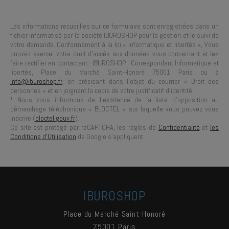
Les informations recueillies sur ce formulaire sont enregistrées dans un
fichier informatisé par la société
IBUROSHOP
pour la gestion et le suivi de
votre demande. Conformément à la loi « informatique et libertés », Vous
pouvez exercer votre droit d'accès aux données vous concernant et les
faire rectifier en contactant :
IBUROSHOP
, Correspondant Informatique et
libertés,
Place du Marché Saint-Honoré 75001 Paris
ou à
info@iburoshop.fr
, en précisant dans l’objet du courrier « Droit des
personnes » et en joignant la copie de votre justificatif d’identité.
¹ Nous vous informons de l’existence de la liste d’opposition au
démarchage téléphonique « BLOCTEL » sur laquelle vous pouvez vous
inscrire (
bloctel.gouv.fr
).
Ce site est protégé par reCAPTCHA, les règles de
Confidentialité
et
les
Conditions d'Utilisation
de Google s'appliquent.
IBUROSHOP
Place du Marché Saint-Honoré
75001
Paris