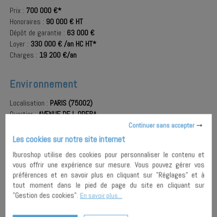
Prix :
700 000 €*
Honoraires :
90 000 € HT
Dépôt de garantie :
63 000 €
Loyer :
330 000 € /an HC HT*
Charges :
19 200 €/an
Environnement
Localisation :
PARIS (75002)
Quartier :
AVENUE DE L OPERA
A proximité :
Bus
,
Métro
,
RER
,
Auto libre-service
,
Vélo libre-
Continuer sans accepter
service
Les cookies sur notre site internet
Iburoshop utilise des cookies pour personnaliser le contenu et
vous offrir une expérience sur mesure. Vous pouvez gérer vos
AJOUTER À
préférences et en savoir plus en cliquant sur "Réglages" et à
MA
ENVOYER À
tout moment dans le pied de page du site en cliquant sur
SÉLECTION
UN AMI
PARTAGER
"Gestion des cookies".
En savoir plus...