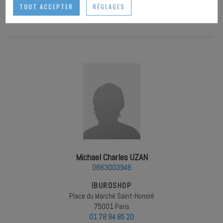
IMPRIMER
TOUT ACCEPTER
RÉGLAGES
Michael Charles UZAN
0663003946
IBUROSHOP
Place du Marché Saint-Honoré
75001 Paris
01 78 94 85 20