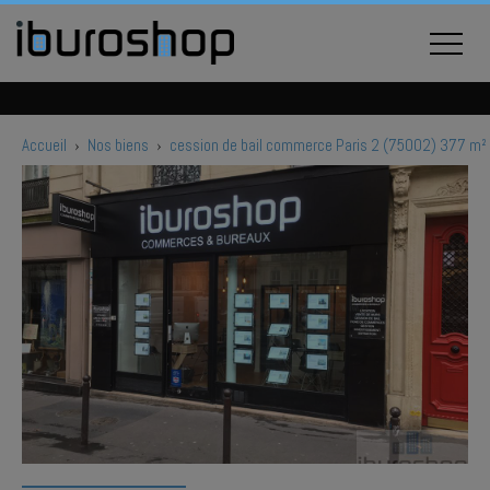
Accueil
›
Nos biens
›
cession de bail commerce Paris 2 (75002) 377 m²