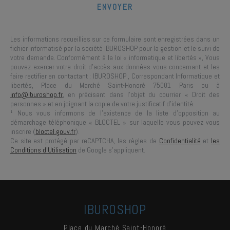
Les informations recueillies sur ce formulaire sont enregistrées dans un
fichier informatisé par la société
IBUROSHOP
pour la gestion et le suivi de
votre demande. Conformément à la loi « informatique et libertés », Vous
pouvez exercer votre droit d'accès aux données vous concernant et les
faire rectifier en contactant :
IBUROSHOP
, Correspondant Informatique et
libertés,
Place du Marché Saint-Honoré 75001 Paris
ou à
info@iburoshop.fr
, en précisant dans l’objet du courrier « Droit des
personnes » et en joignant la copie de votre justificatif d’identité.
¹ Nous vous informons de l’existence de la liste d’opposition au
démarchage téléphonique « BLOCTEL » sur laquelle vous pouvez vous
inscrire (
bloctel.gouv.fr
).
Ce site est protégé par reCAPTCHA, les règles de
Confidentialité
et
les
Conditions d'Utilisation
de Google s'appliquent.
IBUROSHOP
Place du Marché Saint-Honoré