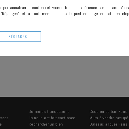
ur personnaliser le contenu et vous offrir une expérience sur mesure. Vou
r "Réglages" et à tout moment dans le pied de page du site en cliqu
RÉGLAGES
Dernières transactions
Cession de bail Paris
erces
Ils nous ont fait confiance
Murs à vendre occupé
re
Rechercher un bien
Bureaux à louer Paris