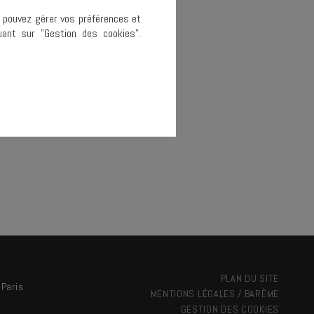
s pouvez gérer vos préférences et
ant sur "Gestion des cookies".
PLAN DU SITE
 Paris
MENTIONS LÉGALES / BARÈME
GESTION DES COOKIES