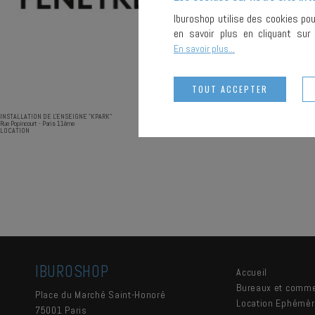
Iburoshop utilise des cookies po
en savoir plus en cliquant su
En savoir plus...
TOUT ACCEPTER
INSTALLATION DE L'ENSEIGNE "KPARK"
Rue Popincourt - Paris 11ème
LOCATION
IBUROSHOP
Accueil
Bureaux et comm
Place du Marché Saint-Honoré
Location Ephémè
75001
Paris